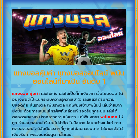
แทงบอลคุ้มค่า แทงบอลออนไลน์ พนัน
ออนไลน์ที่มาเป็น อันดับ 1
แทงบอล คุ้มค่า
เล่นไม่เก่ง เล่นไม่เป็นก็ทำเงินจาก เว็บไซต์บอล ได้
อย่างพอดีเป๊ะแน่ๆระบบความรู้ความเข้าใจ เล่นแล้วได้รับความ
ปลอดภัย ลุ้นรางวัล เพิ่มรางวัล แค่เพียงเข้ามาพนันนี้ เล่นง่ายมาก
ยิ่งขึ้น ด้วยการเล่นบนโทรศัพท์เคลื่อนที่ รองรับทุกระบบ เล่นได้
ตลอดระยะเวลา ปราศจากความยุ่งยาก แค่เพียงทาย
พนันบอล
ให้
ถูก ร่วมสนุกสนานได้แบบไม่จำกัด ไม่มีอย่างน้อยอย่างแน่แท้ ทาย
ผลบอลออนไลน์อันดับแรกๆที่ทุกคนไม่สมควรพลาด ใช้งานแล้วได้
เงินจริง ภาพรวมน่าดึงดูด คลิ้กเลย