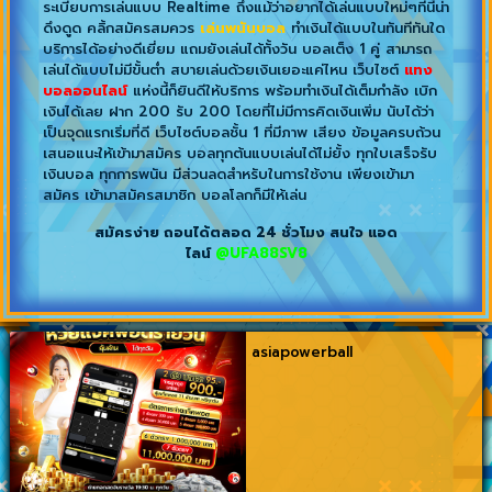
ระเบียบการเล่นแบบ Realtime ถึงแม้ว่าอยากได้เล่นแบบใหม่ๆที่นี้น่า
ดึงดูด คลิ้กสมัครสมควร
เล่นพนันบอล
ทำเงินได้แบบในทันทีทันใด
บริการได้อย่างดีเยี่ยม แถมยังเล่นได้ทั้งวัน บอลเต็ง 1 คู่ สามารถ
เล่นได้แบบไม่มีขั้นต่ำ สบายเล่นด้วยเงินเยอะแค่ไหน เว็บไซต์
แทง
บอลออนไลน์
แห่งนี้ก็ยินดีให้บริการ พร้อมทำเงินได้เต็มกำลัง เบิก
เงินได้เลย ฝาก 200 รับ 200 โดยที่ไม่มีการคิดเงินเพิ่ม นับได้ว่า
เป็นจุดแรกเริ่มที่ดี เว็บไซต์บอลชั้น 1 ที่มีภาพ เสียง ข้อมูลครบถ้วน
เสนอแนะให้เข้ามาสมัคร บอลทุกต้นแบบเล่นได้ไม่ยั้ง ทุกใบเสร็จรับ
เงินบอล ทุกการพนัน มีส่วนลดสำหรับในการใช้งาน เพียงเข้ามา
สมัคร เข้ามาสมัครสมาชิก บอลโลกก็มีให้เล่น
สมัครง่าย ถอนได้ตลอด 24 ชั่วโมง สนใจ แอด
ไลน์
@UFA88SV8
asiapowerball