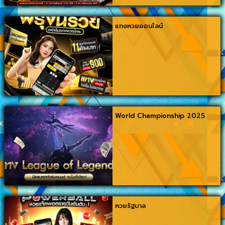
แทงหวยออนไลน์
World Championship 2025
หวยรัฐบาล