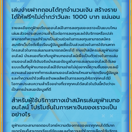
เล่นง่ายฝากถอนได้ทุกจำนวนเงิน สร้างราย
ได้ให้ฟรีๆไม่ต่ำกว่าวันละ 1000 บาท แน่นอน
รายละเอียดดูฝ้ายเรียนออนไลน์ในการลงทุนของเราจะเป็นแบบไหน
เล่นแล้วจะประสบความสำเร็จต่อการลงทุนและใช้บริการหรือเปล่า
สามารถทำความเข้าใจมาเป็นส่วนช่วยในการลงทุนสามารถสมัคร
สมาชิกเว็บไซต์เพื่อเรียนรู้ข้อมูลเพื่อเป็นส่วนช่วยในการใช้งานหาก
ใครสนใจในการเล่นเกมสามารถสมัครได้ ทางเข้าสมัครเล่นยูฟ่าเบทอ
อนไลน์ นำเสนอเกี่ยวกับยูฟ่าเบทออนไลน์เพื่อเป็นตัวช่วยในการเล่น
เกมออนไลน์ได้เงินจริงนำเสนอข้อมูลในการเล่นเกมออนไลน์ได้เลย
แบบเต็มที่ยูฟ่าเบทออนไลน์ใช้งานง่ายไม่ยุ่งยากมีความชื่นชอบและมี
ความสนใจอยากทำการเล่นเกมออนไลน์เกมไหนสามารถเรียนรู้ข้อมูล
และทำความเข้าใจเพื่อสร้างผลลัพธ์ในการลงทุนให้เราทุกคนได้มี
โอกาสประสบความสำเร็จอย่างที่เราทุกคนได้สนใจในวันนี้หวังว่าจะ
เป็นการนำเสนอข้อมูลที่ดี
สำหรับผู้ใช้บริการทางเข้าสมัครเล่นยูฟ่าเบทอ
อนไลน์ โปรโมชั่นในการหาเงินของเราจะเป็น
อย่างไร
ยูฟ่าเบทจะสามารถตอบโจทย์ความต้องการของเราทุกคนได้ดีมาก
ขนาดไหนก็สามารถเรียนรู้ข้อมูลและทำความเข้าใจการเลือกใช้บริการ