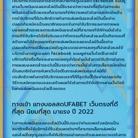
ใช้บริการได้จริงอย่างสะดวกสบายการดูบอลสด Facebook แมนยู
ผ่านเว็บพนันบอลออนไลน์วันนี้รับรองว่าความน่าเชื่อถือในการเล่น
พนันออนไลน์โดยตรงก็สามารถทำให้ความพอใจในการสมัครใหม่ใน
การใช้บริการที่มีประสิทธิภาพในการเล่นพนันออนไลน์วันนี้อย่าง
ปลอดภัยสมัครเป็นสมาชิกของเราในการใช้บริการและการทายผล
บอลสดสำรองและการเล่นพนันออนไลน์ที่สามารถทำให้ท่านมั่นใจใน
การเข้าใช้บริการได้จริงรับรองว่ากิจกรรมที่น่าสนใจและเป็นกิจกรรมที่
สร้างรายได้จำนวนมากในการเล่นพนันบอลออนไลน์วันนี้อย่าง
ปลอดภัยการเปลี่ยนแปลงในรูปแบบของการลงทุนที่น่าสนใจและใช้
บริการในการดูบอลสด Facebook แมนยูผ่านเว็บไซต์ในการใช้
บริการที่น่าเชื่อถือและสามารถลงทุนได้อย่างมั่นใจการใช้บริการในการ
ทายผลบอลสดสำรองวันนี้รับรองว่าความมั่นใจในการเลือกสมัครใหม่
เป็นสมาชิกในการค้นหาเว็บไซต์ในการเล่นพนันออนไลน์ที่มี
ประสิทธิภาพในการใช้บริการของเราที่ดีที่สุดวันนี้ได้อย่างปลอดภัย
วิธีการสมัครแทงบอลจะสร้างผลกำไรในการเข้าใช้บริการผ่านเว็บไซต์
ในการเล่นพนันออนไลน์โดยตรง
ทางเข้า แทงบอลสดUFABET เว็บตรงที่ดี
ที่สุด นิยมที่สุด มาแรง ปี 2022
ในการเล่นพนันบอลออนไลน์วันนี้รับรองว่าท่านจะพอใจสมัครเป็น
สมาชิกเพื่อใช้บริการได้รับส่วนลดต่างๆที่สามารถเลือกเล่นพนัน
ออนไลน์ในทุกรูปแบบซึ่งให้บริการอย่างครบถ้วนและครบวงจรในการ