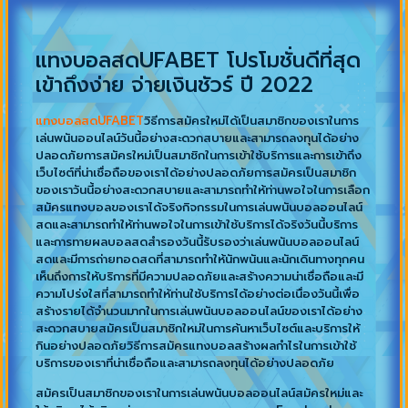
แทงบอลสดUFABET โปรโมชั่นดีที่สุด
เข้าถึงง่าย จ่ายเงินชัวร์ ปี 2022
แทงบอลสดUFABET
วิธีการสมัครใหม่ได้เป็นสมาชิกของเราในการ
เล่นพนันออนไลน์วันนี้อย่างสะดวกสบายและสามารถลงทุนได้อย่าง
ปลอดภัยการสมัครใหม่เป็นสมาชิกในการเข้าใช้บริการและการเข้าถึง
เว็บไซต์ที่น่าเชื่อถือของเราได้อย่างปลอดภัยการสมัครเป็นสมาชิก
ของเราวันนี้อย่างสะดวกสบายและสามารถทำให้ท่านพอใจในการเลือก
สมัครแทงบอลของเราได้จริงกิจกรรมในการเล่นพนันบอลออนไลน์
สดและสามารถทำให้ท่านพอใจในการเข้าใช้บริการได้จริงวันนี้บริการ
และการทายผลบอลสดสำรองวันนี้รับรองว่าเล่นพนันบอลออนไลน์
สดและมีการถ่ายทอดสดที่สามารถทำให้นักพนันและนักเดินทางทุกคน
เห็นถึงการให้บริการที่มีความปลอดภัยและสร้างความน่าเชื่อถือและมี
ความโปร่งใสที่สามารถทำให้ท่านใช้บริการได้อย่างต่อเนื่องวันนี้เพื่อ
สร้างรายได้จำนวนมากในการเล่นพนันบอลออนไลน์ของเราได้อย่าง
สะดวกสบายสมัครเป็นสมาชิกใหม่ในการค้นหาเว็บไซต์และบริการให้
กินอย่างปลอดภัยวิธีการสมัครแทงบอลสร้างผลกำไรในการเข้าใช้
บริการของเราที่น่าเชื่อถือและสามารถลงทุนได้อย่างปลอดภัย
สมัครเป็นสมาชิกของเราในการเล่นพนันบอลออนไลน์สมัครใหม่และ