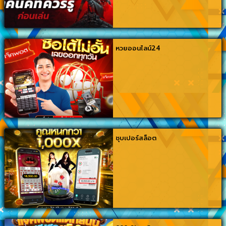
หวยออนไลน์24
ชุบเปอร์สล็อต