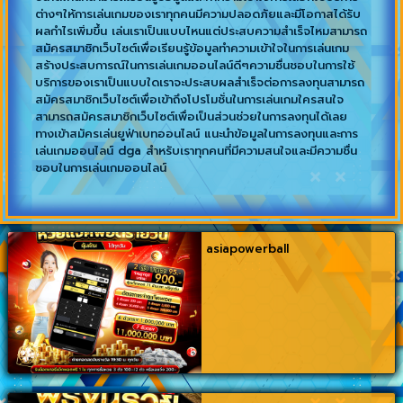
ต่างๆให้การเล่นเกมของเราทุกคนมีความปลอดภัยและมีโอกาสได้รับ
ผลกำไรเพิ่มขึ้น เล่นเราเป็นแบบไหนแต่ประสบความสำเร็จไหมสามารถ
สมัครสมาชิกเว็บไซต์เพื่อเรียนรู้ข้อมูลทำความเข้าใจในการเล่นเกม
สร้างประสบการณ์ในการเล่นเกมออนไลน์ดีๆความชื่นชอบในการใช้
บริการของเราเป็นแบบใดเราจะประสบผลสำเร็จต่อการลงทุนสามารถ
สมัครสมาชิกเว็บไซต์เพื่อเข้าถึงโปรโมชั่นในการเล่นเกมใครสนใจ
สามารถสมัครสมาชิกเว็บไซต์เพื่อเป็นส่วนช่วยในการลงทุนได้เลย
ทางเข้าสมัครเล่นยูฟ่าเบทออนไลน์ แนะนำข้อมูลในการลงทุนและการ
เล่นเกมออนไลน์ dga สำหรับเราทุกคนที่มีความสนใจและมีความชื่น
ชอบในการเล่นเกมออนไลน์
asiapowerball